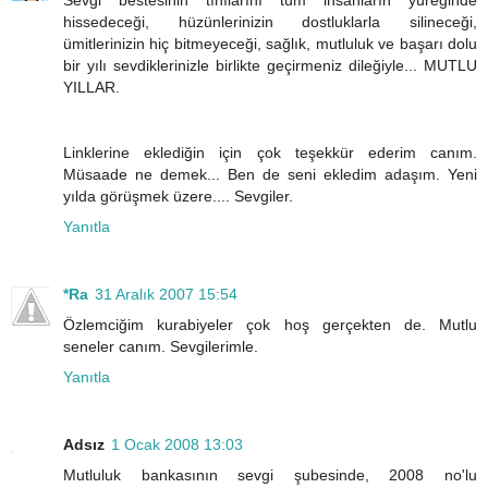
Sevgi bestesinin tınılarını tüm insanların yüreğinde
hissedeceği, hüzünlerinizin dostluklarla silineceği,
ümitlerinizin hiç bitmeyeceği, sağlık, mutluluk ve başarı dolu
bir yılı sevdiklerinizle birlikte geçirmeniz dileğiyle... MUTLU
YILLAR.
Linklerine eklediğin için çok teşekkür ederim canım.
Müsaade ne demek... Ben de seni ekledim adaşım. Yeni
yılda görüşmek üzere.... Sevgiler.
Yanıtla
*Ra
31 Aralık 2007 15:54
Özlemciğim kurabiyeler çok hoş gerçekten de. Mutlu
seneler canım. Sevgilerimle.
Yanıtla
Adsız
1 Ocak 2008 13:03
Mutluluk bankasının sevgi şubesinde, 2008 no'lu