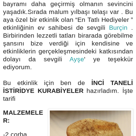
bayramı daha geçirmiş olmanın sevincini
yaşadık.Sırada malum yılbaşı telaşı var . Bu
aya özel bir etkinlik olan “En Tatlı Hediyeler ”
etkinliğinin ev sahibesi de sevgili
Burçin
.
Birbirinden lezzetli tatları birarada görebilme
şansını bize verdiği için kendisine ve
etkinliklerin gerçekleşmesindeki katkısından
dolayı da sevgili
Ayşe
' ye teşekkür
ediyorum.
Bu etkinlik için ben de
İNCİ TANELİ
İSTİRİDYE KURABİYELER
hazırladım. İşte
tarifi
MALZEMELE
R:
-2 çorba