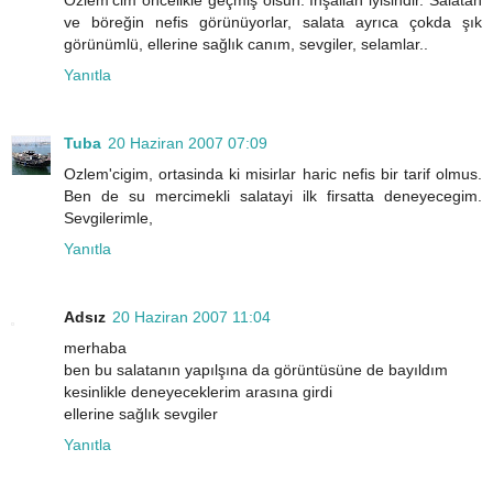
Özlem'cim öncelikle geçmiş olsun. İnşallah iyisindir. Salatan
ve böreğin nefis görünüyorlar, salata ayrıca çokda şık
görünümlü, ellerine sağlık canım, sevgiler, selamlar..
Yanıtla
Tuba
20 Haziran 2007 07:09
Ozlem'cigim, ortasinda ki misirlar haric nefis bir tarif olmus.
Ben de su mercimekli salatayi ilk firsatta deneyecegim.
Sevgilerimle,
Yanıtla
Adsız
20 Haziran 2007 11:04
merhaba
ben bu salatanın yapılşına da görüntüsüne de bayıldım
kesinlikle deneyeceklerim arasına girdi
ellerine sağlık sevgiler
Yanıtla