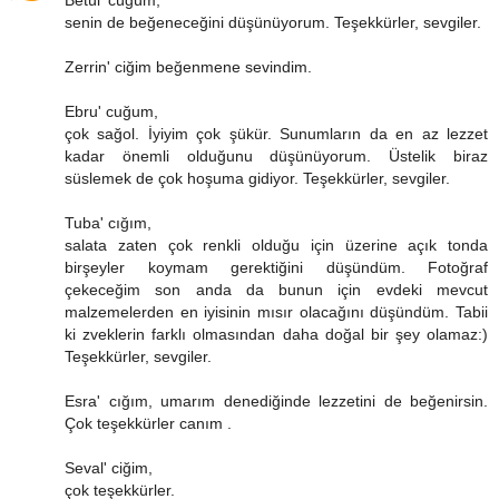
Betül' cüğüm,
senin de beğeneceğini düşünüyorum. Teşekkürler, sevgiler.
Zerrin' ciğim beğenmene sevindim.
Ebru' cuğum,
çok sağol. İyiyim çok şükür. Sunumların da en az lezzet
kadar önemli olduğunu düşünüyorum. Üstelik biraz
süslemek de çok hoşuma gidiyor. Teşekkürler, sevgiler.
Tuba' cığım,
salata zaten çok renkli olduğu için üzerine açık tonda
birşeyler koymam gerektiğini düşündüm. Fotoğraf
çekeceğim son anda da bunun için evdeki mevcut
malzemelerden en iyisinin mısır olacağını düşündüm. Tabii
ki zveklerin farklı olmasından daha doğal bir şey olamaz:)
Teşekkürler, sevgiler.
Esra' cığım, umarım denediğinde lezzetini de beğenirsin.
Çok teşekkürler canım .
Seval' ciğim,
çok teşekkürler.