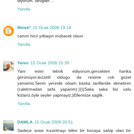
diyorum, sevgiler....
Yanıtla
Melek*
10 Ocak 2008 19:18
canım hicri yılbaşın mübarek olsun
Yanıtla
Yaren
15 Ocak 2008 15:39
Yani esini tebrik ediyorum,gercekten harika
görünüyor,lezzetli oldugu da resime cok güzel
yansimis.Senin yerinde olsam baska tarifleride denetirim
(caktirmadan sefa yaparim):))))Saka saka biz uslu
kizlariz,öyle seyler yapmayiz;)Ellerinize saglik.
Yanıtla
DAMLA
15 Ocak 2008 20:51
Sadece sosis kızartmayı bilen bir kocaya sahip olan bir