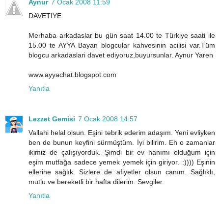
Aynur
7 Ocak 2008 11:59
DAVETIYE
Merhaba arkadaslar bu gün saat 14.00 te Türkiye saati ile
15.00 te AYYA Bayan blogcular kahvesinin acilisi var.Tüm
blogcu arkadaslari davet ediyoruz,buyursunlar. Aynur Yaren
www.ayyachat.blogspot.com
Yanıtla
Lezzet Gemisi
7 Ocak 2008 14:57
Vallahi helal olsun. Eşini tebrik ederim adaşım. Yeni evliyken
ben de bunun keyfini sürmüştüm. İyi bilirim. Eh o zamanlar
ikimiz de çalışıyorduk. Şimdi bir ev hanımı olduğum için
eşim mutfağa sadece yemek yemek için giriyor. :)))) Eşinin
ellerine sağlık. Sizlere de afiyetler olsun canım. Sağlıklı,
mutlu ve bereketli bir hafta dilerim. Sevgiler.
Yanıtla