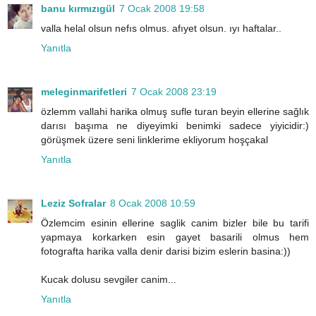
banu kırmızıgül
7 Ocak 2008 19:58
valla helal olsun nefıs olmus. afıyet olsun. ıyı haftalar..
Yanıtla
meleginmarifetleri
7 Ocak 2008 23:19
özlemm vallahi harika olmuş sufle turan beyin ellerine sağlık
darısı başıma ne diyeyimki benimki sadece yiyicidir:)
görüşmek üzere seni linklerime ekliyorum hoşçakal
Yanıtla
Leziz Sofralar
8 Ocak 2008 10:59
Özlemcim esinin ellerine saglik canim bizler bile bu tarifi
yapmaya korkarken esin gayet basarili olmus hem
fotografta harika valla denir darisi bizim eslerin basina:))
Kucak dolusu sevgiler canim...
Yanıtla