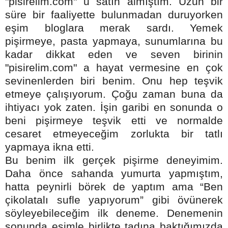
"pisirelim.com" u satın almıştım. Uzun bir
süre bir faaliyette bulunmadan duruyorken
eşim bloglara merak sardı. Yemek
pişirmeye, pasta yapmaya, sunumlarına bu
kadar dikkat eden ve seven birinin
"pisirelim.com" a hayat vermesine en çok
sevinenlerden biri benim. Onu hep teşvik
etmeye çalışıyorum. Çoğu zaman buna da
ihtiyacı yok zaten. İşin garibi en sonunda o
beni pişirmeye teşvik etti ve normalde
cesaret etmeyeceğim zorlukta bir tatlı
yapmaya ikna etti.
Bu benim ilk gerçek pişirme deneyimim.
Daha önce sahanda yumurta yapmıştım,
hatta peynirli börek de yaptım ama “Ben
çikolatalı sufle yapıyorum” gibi övünerek
söyleyebileceğim ilk deneme. Denemenin
sonunda eşimle birlikte tadına baktığımızda