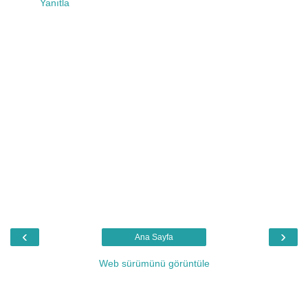
Yanıtla
‹
›
Ana Sayfa
Web sürümünü görüntüle