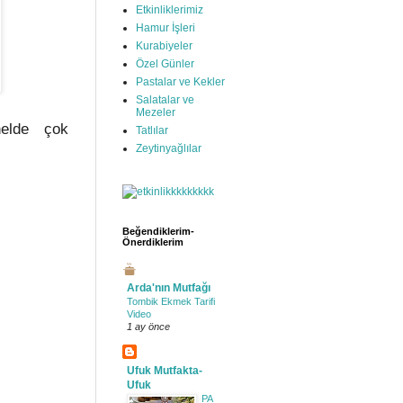
Etkinliklerimiz
Hamur İşleri
Kurabiyeler
Özel Günler
Pastalar ve Kekler
Salatalar ve
Mezeler
nelde çok
Tatlılar
Zeytinyağlılar
Beğendiklerim-
Önerdiklerim
Arda'nın Mutfağı
Tombik Ekmek Tarifi
Video
1 ay önce
Ufuk Mutfakta-
Ufuk
PA