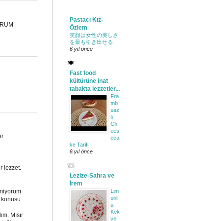
Pastacı Kız-
YORUM
Özlem
笑顔は女性の美しさ
を最も引き出せる
6 yıl önce
Fast food
kültürüne inat
tabakta lezzetler...
Fra
mb
uaz
lı
Ch
ees
er
eca
ke Tarifi
6 yıl önce
r lezzet.
Lezize-Sahra ve
İrem
lmiyorum
Lim
onl
z konusu
u
Kek
ım. Mısır
ve