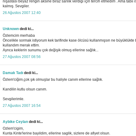
nişastası beyaz rengin aksine biraz sarılık verdiği için tercih etmedim . Ama tabii i
kalmış. Sevgiler.
26 Ağustos 2007 12:40
Unknown
dedi ki...
Özlemcim merhaba
Öncelikle sormak istiyorum kek tarifinde kase ölcüsü kullanmışsın ne büyüklükte 
kullandım merak ettim.
Ayrıca keklerin sunumu çok değişik olmuş ellerine sağlık...
27 Ağustos 2007 08:56
Damak Tadı
dedi ki...
Özlem'ciğim,çok şık olmuşlar bu haliyle canım ellerine sağlık.
Kandilin kutlu olsun canım.
Sevgilerimle.
27 Ağustos 2007 16:54
Aybike Ceylan
dedi ki...
Ozlem'cigim,
Kunta Kinte'lerine bayildim, ellerine saglik, sizlere de afiyet olsun.