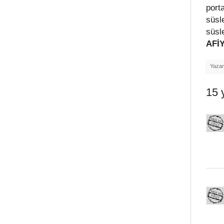
port
süsl
süsl
AFİ
Yaza
15 