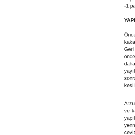
-1 p
YAPI
Önce
kaka
Geri
önce
daha
yayı
sonr
kesi
Arzu
ve ka
yapı
yenm
cevi