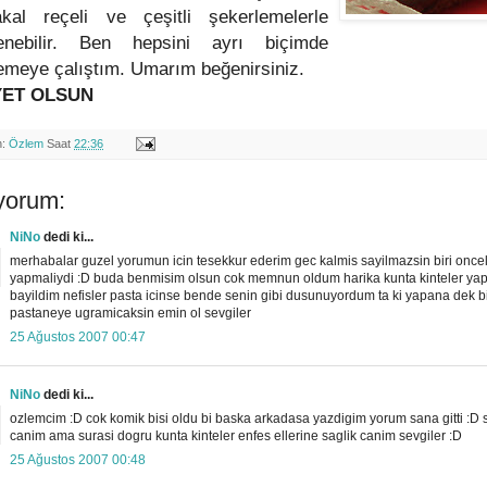
akal reçeli ve çeşitli şekerlemelerle
enebilir. Ben hepsini ayrı biçimde
emeye çalıştım. Umarım beğenirsiniz.
YET OLSUN
n:
Özlem
Saat
22:36
yorum:
NiNo
dedi ki...
merhabalar guzel yorumun icin tesekkur ederim gec kalmis sayilmazsin biri oncel
yapmaliydi :D buda benmisim olsun cok memnun oldum harika kunta kinteler yap
bayildim nefisler pasta icinse bende senin gibi dusunuyordum ta ki yapana dek b
pastaneye ugramicaksin emin ol sevgiler
25 Ağustos 2007 00:47
NiNo
dedi ki...
ozlemcim :D cok komik bisi oldu bi baska arkadasa yazdigim yorum sana gitti :D 
canim ama surasi dogru kunta kinteler enfes ellerine saglik canim sevgiler :D
25 Ağustos 2007 00:48