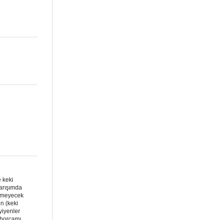
e keki
karışımda
enmeyecek
n (keki
yiyenler
 borcamı