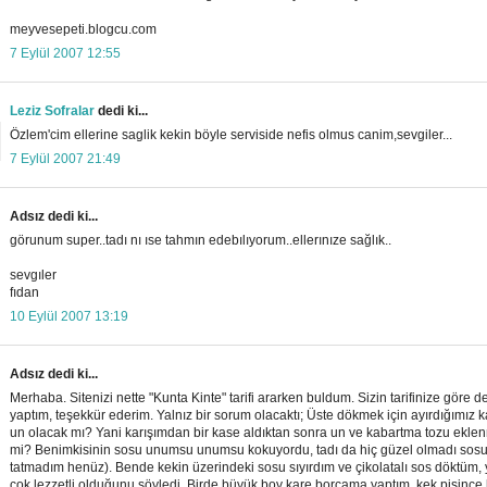
meyvesepeti.blogcu.com
7 Eylül 2007 12:55
Leziz Sofralar
dedi ki...
Özlem'cim ellerine saglik kekin böyle serviside nefis olmus canim,sevgiler...
7 Eylül 2007 21:49
Adsız dedi ki...
görunum super..tadı nı ıse tahmın edebılıyorum..ellerınıze sağlık..
sevgıler
fıdan
10 Eylül 2007 13:19
Adsız dedi ki...
Merhaba. Sitenizi nette "Kunta Kinte" tarifi ararken buldum. Sizin tarifinize göre d
yaptım, teşekkür ederim. Yalnız bir sorum olacaktı; Üste dökmek için ayırdığımız 
un olacak mı? Yani karışımdan bir kase aldıktan sonra un ve kabartma tozu ekl
mi? Benimkisinin sosu unumsu unumsu kokuyordu, tadı da hiç güzel olmadı sosu
tatmadım henüz). Bende kekin üzerindeki sosu sıyırdım ve çikolatalı sos döktüm, 
çok lezzetli olduğunu söyledi. Birde büyük boy kare borcama yaptım, kek pişince