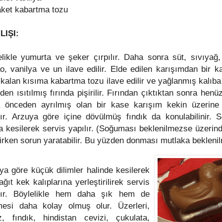
aket kabartma tozu
LIŞI:
likle yumurta ve şeker çırpılır. Daha sonra süt, sıvıyağ,
o, vanilya ve un ilave edilir. Elde edilen karışımdan bir ka
 kalan kısıma kabartma tozu ilave edilir ve yağlanmış kalıb
den ısıtılmış fırında pişirilir. Fırından çıktıktan sonra hen
 önceden ayrılmış olan bir kase karışım kekin üzerine
lır. Arzuya göre içine dövülmüş fındık da konulabilinir. 
a kesilerek servis yapılır. (Soğuması beklenilmezse üzerin
lirken sorun yaratabilir. Bu yüzden donması mutlaka beklenil
ya göre küçük dilimler halinde kesilerek
ğıt kek kalıplarına yerleştirilirek servis
lır. Böylelikle hem daha şık hem de
esi daha kolay olmuş olur. Üzerleri,
z, fındık, hindistan cevizi, çukulata,