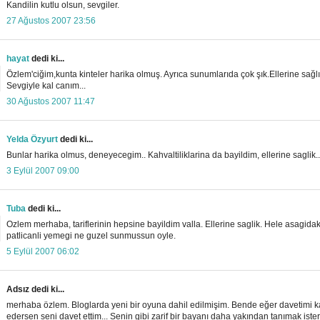
Kandilin kutlu olsun, sevgiler.
27 Ağustos 2007 23:56
hayat
dedi ki...
Özlem'ciğim,kunta kinteler harika olmuş. Ayrıca sunumlarıda çok şık.Ellerine sağlı
Sevgiyle kal canım...
30 Ağustos 2007 11:47
Yelda Özyurt
dedi ki...
Bunlar harika olmus, deneyecegim.. Kahvaltiliklarina da bayildim, ellerine saglik..
3 Eylül 2007 09:00
Tuba
dedi ki...
Ozlem merhaba, tariflerinin hepsine bayildim valla. Ellerine saglik. Hele asagidak
patlicanli yemegi ne guzel sunmussun oyle.
5 Eylül 2007 06:02
Adsız dedi ki...
merhaba özlem. Bloglarda yeni bir oyuna dahil edilmişim. Bende eğer davetimi k
edersen seni davet ettim... Senin gibi zarif bir bayanı daha yakından tanımak ister