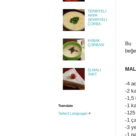
TERBİYELİ
ARPA
ŞEHRİYELİ
ÇORBA
KABAK
Bu 
ÇORBASI
beğen
MAL
ELMALI
TART
-4 a
-2 k
-1,5
-1 k
Translate
-125
Select Language
▼
-1 ç
-3 y
-1 p