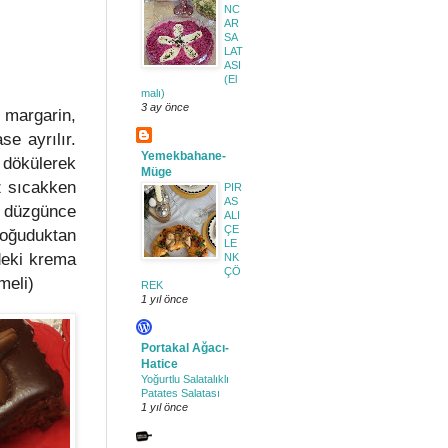
NC
AR
SA
LAT
ASI
(El
malı)
3 ay önce
 margarin,
se ayrılır.
Yemekbahane-
a dökülerek
Müge
üz sıcakken
PIR
AS
 düzgünce
ALI
ÇE
Soğuduktan
LE
deki krema
NK
ÇÖ
meli)
REK
1 yıl önce
Portakal Ağacı-
Hatice
Yoğurtlu Salatalıklı
Patates Salatası
1 yıl önce