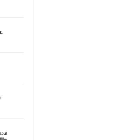
k.
i
abul
im...