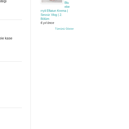
steği
Blu
ebe
rryli Eflatun Krema |
Sessiz Vlog | 2.
Bölüm
6 yıl önce
Tümünü Göster
bie kase