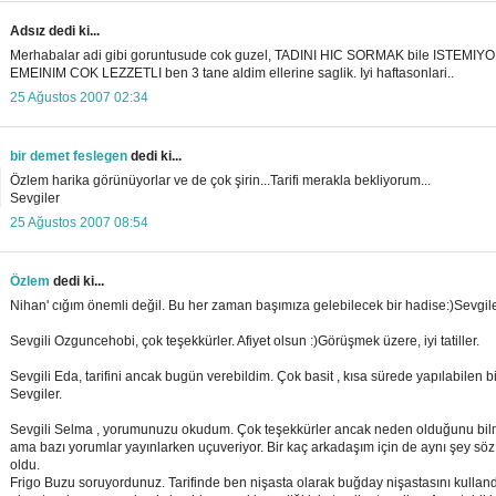
Adsız dedi ki...
Merhabalar adi gibi goruntusude cok guzel, TADINI HIC SORMAK bile ISTEMI
EMEINIM COK LEZZETLI ben 3 tane aldim ellerine saglik. Iyi haftasonlari..
25 Ağustos 2007 02:34
bir demet feslegen
dedi ki...
Özlem harika görünüyorlar ve de çok şirin...Tarifi merakla bekliyorum...
Sevgiler
25 Ağustos 2007 08:54
Özlem
dedi ki...
Nihan' cığım önemli değil. Bu her zaman başımıza gelebilecek bir hadise:)Sevgil
Sevgili Ozguncehobi, çok teşekkürler. Afiyet olsun :)Görüşmek üzere, iyi tatiller.
Sevgili Eda, tarifini ancak bugün verebildim. Çok basit , kısa sürede yapılabilen bi
Sevgiler.
Sevgili Selma , yorumunuzu okudum. Çok teşekkürler ancak neden olduğunu bi
ama bazı yorumlar yayınlarken uçuveriyor. Bir kaç arkadaşım için de aynı şey sö
oldu.
Frigo Buzu soruyordunuz. Tarifinde ben nişasta olarak buğday nişastasını kulland