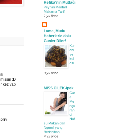
Refika'nın Mutfağı
Peynirli Mantarlı
Makarna Tarifi
1 yıl önce
Lama, Mutlu
Haberlerle dolu
Gunler Diler!
Kur
abi
ye
kul
esi
3 yıl önce
ik
missin :D
ir kez yap
MİSS CİLEK-İpek
Car
a
Me
ngu
ran
gi
Naf
sorry
su Makan dan
Ngemil yang
Berlebihan
4 yıl önce