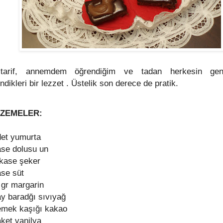
tarif, annemdem öğrendiğim ve tadan herkesin ge
dikleri bir lezzet . Üstelik son derece de pratik.
ZEMELER:
det yumurta
ase dolusu un
 kase şeker
ase süt
 gr margarin
ay baradğı sıvıyağ
emek kaşığı kakao
aket vanilya