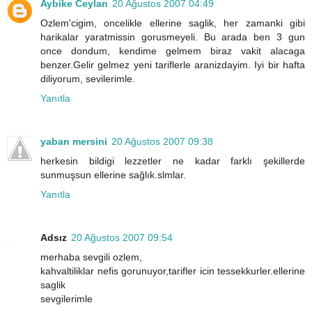
Aybike Ceylan
20 Ağustos 2007 04:49
Ozlem'cigim, oncelikle ellerine saglik, her zamanki gibi
harikalar yaratmissin gorusmeyeli. Bu arada ben 3 gun
once dondum, kendime gelmem biraz vakit alacaga
benzer.Gelir gelmez yeni tariflerle aranizdayim. Iyi bir hafta
diliyorum, sevilerimle.
Yanıtla
yaban mersini
20 Ağustos 2007 09:38
herkesin bildigi lezzetler ne kadar farklı şekillerde
sunmuşsun ellerine sağlık.slmlar.
Yanıtla
Adsız
20 Ağustos 2007 09:54
merhaba sevgili ozlem,
kahvaltiliklar nefis gorunuyor,tarifler icin tessekkurler.ellerine
saglik
sevgilerimle