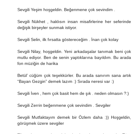
Sevgili Yeşim hoşgeldin. Beğenmene çok sevindim .
Sevgili Nükhet , haklısın insan misafirlerine her seferinde
değişik birşeyler sunmak istiyor.
Sevgili Selin, ilk fırsatta göstereceğim . İnan çok kolay
Sevgili Nilay, hoşgeldin. Yeni arkadaşalar tanımak beni çok
mutlu ediyor. Ben de senin yaptıklarına bayıldım. Bu arada
fon müziğin de harika
Betül’ cüğüm çok teşekkürler. Bu arada sanırım sana artık
“Bayan Gezgin” demek lazım :) Sırada neresi var :)
Sevgili İven , hem çok basit hem de şık . neden olmasın ?:)
Sevgili Zerrin beğenmene çok sevindim . Sevgiler
Sevgili Mutfaktayım demek bir Özlem daha :)) Hoşgeldin,
görüşmek üzere sevgiler