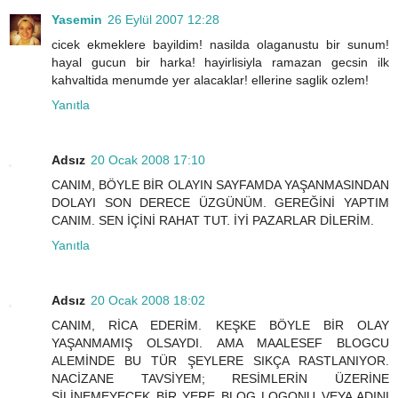
Yasemin
26 Eylül 2007 12:28
cicek ekmeklere bayildim! nasilda olaganustu bir sunum!
hayal gucun bir harka! hayirlisiyla ramazan gecsin ilk
kahvaltida menumde yer alacaklar! ellerine saglik ozlem!
Yanıtla
Adsız
20 Ocak 2008 17:10
CANIM, BÖYLE BİR OLAYIN SAYFAMDA YAŞANMASINDAN
DOLAYI SON DERECE ÜZGÜNÜM. GEREĞİNİ YAPTIM
CANIM. SEN İÇİNİ RAHAT TUT. İYİ PAZARLAR DİLERİM.
Yanıtla
Adsız
20 Ocak 2008 18:02
CANIM, RİCA EDERİM. KEŞKE BÖYLE BİR OLAY
YAŞANMAMIŞ OLSAYDI. AMA MAALESEF BLOGCU
ALEMİNDE BU TÜR ŞEYLERE SIKÇA RASTLANIYOR.
NACİZANE TAVSİYEM; RESİMLERİN ÜZERİNE
SİLİNEMEYECEK BİR YERE BLOG LOGONU VEYA ADINI