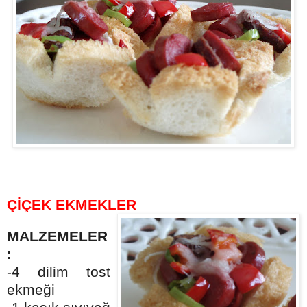
ÇİÇEK EKMEKLER
MALZEMELER
:
-4 dilim tost
ekmeği