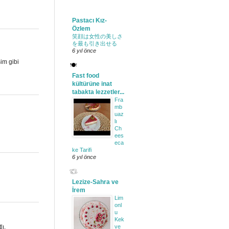
Pastacı Kız-
Özlem
笑顔は女性の美しさ
を最も引き出せる
6 yıl önce
im gibi
Fast food
kültürüne inat
tabakta lezzetler...
Fra
mb
uaz
lı
Ch
ees
eca
ke Tarifi
6 yıl önce
Lezize-Sahra ve
İrem
Lim
onl
u
Kek
lı,
ve