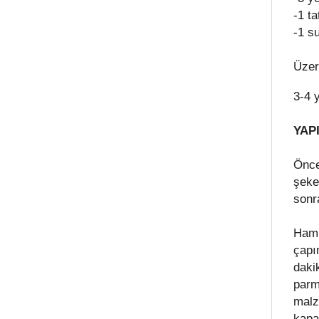
-1 ta
-1 s
Üzeri
3-4 
YAPI
Önce
şeke
sonr
Hamu
çapı
daki
parm
malz
kapat