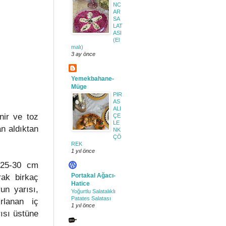
NC
AR
SA
LAT
ASI
(El
malı)
3 ay önce
Yemekbahane-
Müge
PIR
AS
ALI
nir ve toz
ÇE
LE
an aldıktan
NK
ÇÖ
REK
1 yıl önce
 25-30 cm
rak birkaç
Portakal Ağacı-
Hatice
un yarısı,
Yoğurtlu Salatalıklı
Patates Salatası
ırlanan iç
1 yıl önce
ısı üstüne