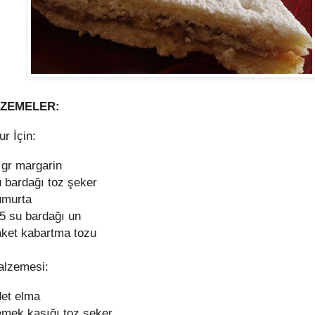
ZEMELER:
r İçin:
 gr margarin
u bardağı toz şeker
umurta
,5 su bardağı un
aket kabartma tozu
alzemesi:
det elma
emek kaşığı toz şeker