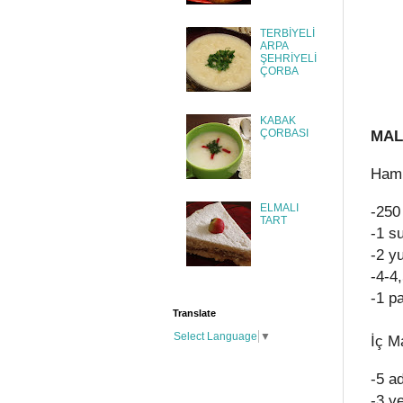
TERBİYELİ
ARPA
ŞEHRİYELİ
ÇORBA
KABAK
MAL
ÇORBASI
Hamu
ELMALI
-250
TART
-1 s
-2 y
-4-4
-1 p
Translate
Select Language
▼
İç M
-5 a
-3 y