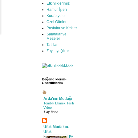
Etkinliklerimiz
Hamur İşleri
Kurabiyeler
Özel Günler
Pastalar ve Kekler
Salatalar ve
Mezeler
Tatlılar
Zeytinyağlılar
Beğendiklerim-
Önerdiklerim
Arda'nın Mutfağı
Tombik Ekmek Tarifi
Video
1 ay önce
Ufuk Mutfakta-
Ufuk
PA