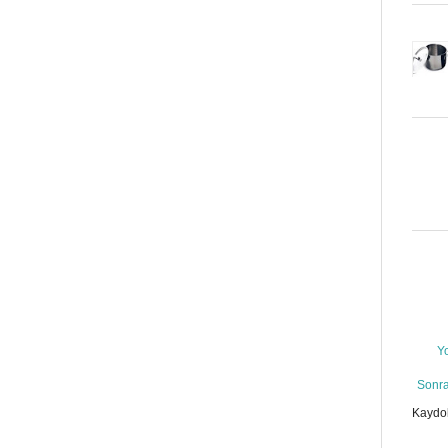
Y
Sonra
Kaydo