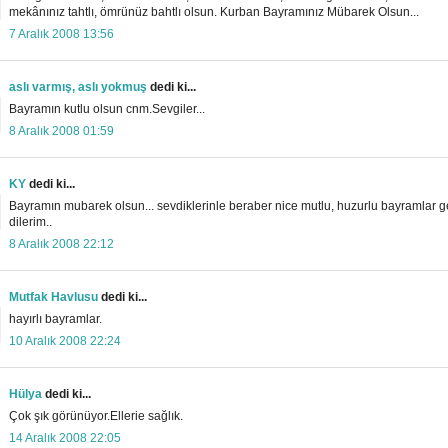
mekânınız tahtlı, ömrünüz bahtlı olsun. Kurban Bayramınız Mübarek Olsun...
7 Aralık 2008 13:56
aslı varmış, aslı yokmuş
dedi ki...
Bayramın kutlu olsun cnm.Sevgiler...
8 Aralık 2008 01:59
KY
dedi ki...
Bayramın mubarek olsun... sevdiklerinle beraber nice mutlu, huzurlu bayramlar 
dilerim..
8 Aralık 2008 22:12
Mutfak Havlusu
dedi ki...
hayırlı bayramlar.
10 Aralık 2008 22:24
Hülya
dedi ki...
Çok şık görünüyor.Ellerie sağlık.
14 Aralık 2008 22:05