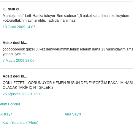
IE.
dedi ki...
Muhteşem bi' tarif. Harika tutuyor. Ben sadece 1,5 paket kabartma tozu koydum.
Fotoğraftakinin aynısı oldu. Tadı da inanılmaz
18 Ocak 2009 14:07
Adsız dedi ki...
çoooooooook güzel 3. kez deniyorummm.tebrik ederim daha 13 yaşımdayım am
yapabiliyorum...
7 Mayıs 2009 18:06
Adsız dedi ki...
ÇOK LEZZETLİ GÖRÜNÜYOR HEMEN BUGÜN DENEYECEĞİM BAKALIM NASI
OLACAK TARİF İÇİN TŞKLER:)
25 Ağustos 2009 10:53
orum Gönder
ki Kayıt
Ana Sayfa
l:
Kayıt Yorumları (Atom)