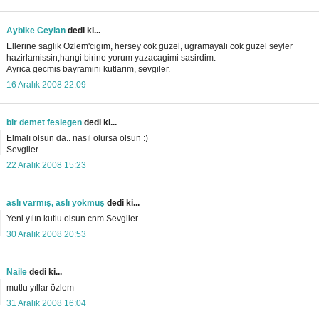
Aybike Ceylan
dedi ki...
Ellerine saglik Ozlem'cigim, hersey cok guzel, ugramayali cok guzel seyler
hazirlamissin,hangi birine yorum yazacagimi sasirdim.
Ayrica gecmis bayramini kutlarim, sevgiler.
16 Aralık 2008 22:09
bir demet feslegen
dedi ki...
Elmalı olsun da.. nasıl olursa olsun :)
Sevgiler
22 Aralık 2008 15:23
aslı varmış, aslı yokmuş
dedi ki...
Yeni yılın kutlu olsun cnm Sevgiler..
30 Aralık 2008 20:53
Naile
dedi ki...
mutlu yıllar özlem
31 Aralık 2008 16:04