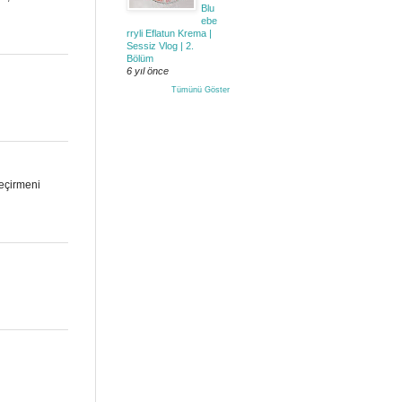
Blu
ebe
rryli Eflatun Krema |
Sessiz Vlog | 2.
Bölüm
6 yıl önce
Tümünü Göster
geçirmeni