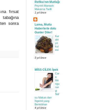
Refika'nın Mutfağı
Peynirli Mantarlı
Makarna Tarifi
ına fırsat
1 yıl önce
s tabağına
kten sonra
Lama, Mutlu
Haberlerle dolu
Gunler Diler!
Kur
abi
ye
kul
esi
3 yıl önce
MİSS CİLEK-İpek
Car
a
Me
ngu
ran
gi
Naf
su Makan dan
Ngemil yang
Berlebihan
4 yıl önce