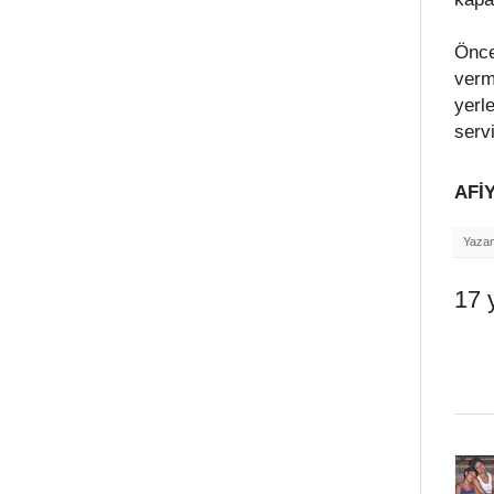
Önce
verm
yerl
servi
AFİ
Yaza
17 