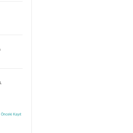
a
L
Önceki Kayıt