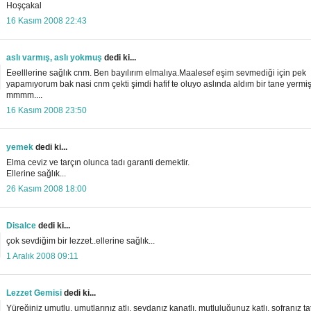
Hoşçakal
16 Kasım 2008 22:43
aslı varmış, aslı yokmuş
dedi ki...
Eeelllerine sağlık cnm. Ben bayılırım elmalıya.Maalesef eşim sevmediği için pek
yapamıyorum bak nasi cnm çekti şimdi hafif te oluyo aslında aldım bir tane yermiş
mmmm....
16 Kasım 2008 23:50
yemek
dedi ki...
Elma ceviz ve tarçın olunca tadı garanti demektir.
Ellerine sağlık...
26 Kasım 2008 18:00
Disalce
dedi ki...
çok sevdiğim bir lezzet..ellerine sağlık...
1 Aralık 2008 09:11
Lezzet Gemisi
dedi ki...
Yüreğiniz umutlu, umutlarınız atlı, sevdanız kanatlı, mutluluğunuz katlı, sofranız tat