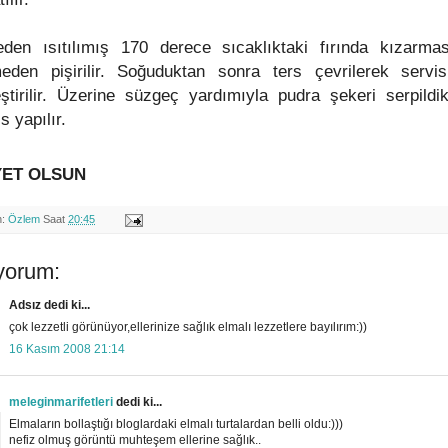
den ısıtılımış 170 derece sıcaklıktaki fırında kızarmas
eden pişirilir. Soğuduktan sonra ters çevrilerek servi
eştirilir. Üzerine süzgeç yardımıyla pudra şekeri serpildi
s yapılır.
YET OLSUN
n:
Özlem
Saat
20:45
yorum:
Adsız dedi ki...
çok lezzetli görünüyor,ellerinize sağlık elmalı lezzetlere bayılırım:))
16 Kasım 2008 21:14
meleginmarifetleri
dedi ki...
Elmaların bollaştığı bloglardaki elmalı turtalardan belli oldu:)))
nefiz olmuş görüntü muhteşem ellerine sağlık..