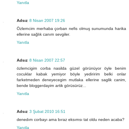
Yanıtla
Adsız
8 Nisan 2007 19:26
Özlemcim merhaba çorban nefis olmuş sunumunda harika
ellerine sağlık canım sevgiler.
Yanıtla
Adsız
8 Nisan 2007 22:57
özlemcigim corba nasilda güzel görünüyor öyle benim
cocuklar kabak yemiyor böyle yediririm belki onlar
farketmeden deneyecegim mutlaka ellerine saglik canim,
bende bloggerdayim artik görüsürüz...
Yanıtla
Adsız
3 Şubat 2010 16:51
denedım corbayı ama bıraz eksımsı tat oldu neden acaba?
Yanıtla